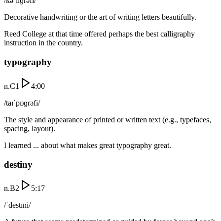
/kəˈlɪɡrəfi/
Decorative handwriting or the art of writing letters beautifully.
Reed College at that time offered perhaps the best calligraphy
instruction in the country.
typography
n.
C1
4:00
/taɪˈpɒɡrəfi/
The style and appearance of printed or written text (e.g., typefaces,
spacing, layout).
I learned ... about what makes great typography great.
destiny
n.
B2
5:17
/ˈdestɪni/