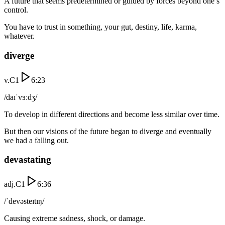
A future that seems predetermined or guided by forces beyond one’s
control.
You have to trust in something, your gut, destiny, life, karma,
whatever.
diverge
v.
C1
6:23
/daɪˈvɜːdʒ/
To develop in different directions and become less similar over time.
But then our visions of the future began to diverge and eventually
we had a falling out.
devastating
adj.
C1
6:36
/ˈdevəsteɪtɪŋ/
Causing extreme sadness, shock, or damage.