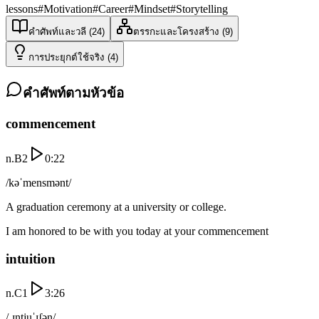
lessons
#
Motivation
#
Career
#
Mindset
#
Storytelling
คำศัพท์และวลี
(
24
)
ตรรกะและโครงสร้าง
(
9
)
การประยุกต์ใช้จริง
(
4
)
คำศัพท์ตามหัวข้อ
commencement
n.
B2
0:22
/kəˈmensmənt/
A graduation ceremony at a university or college.
I am honored to be with you today at your commencement
intuition
n.
C1
3:26
/ˌɪntjuˈɪʃən/